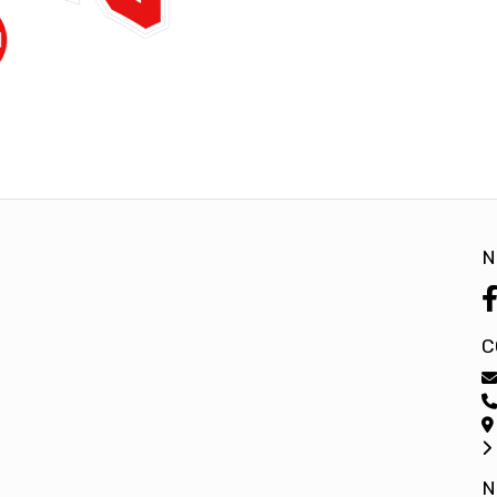
N
C
N